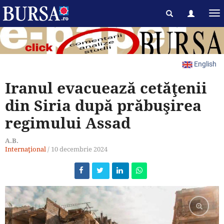
English
Iranul evacuează cetăţenii
din Siria după prăbuşirea
regimului Assad
A.B.
Internaţional
/
10 decembrie 2024