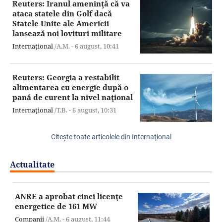
Reuters: Iranul ameninţă că va
ataca statele din Golf dacă
Statele Unite ale Americii
lansează noi lovituri militare
Internaţional
/A.M. -
6 august,
10:41
Reuters: Georgia a restabilit
alimentarea cu energie după o
pană de curent la nivel naţional
Internaţional
/T.B. -
6 august,
10:31
Citeşte toate articolele din Internaţional
Actualitate
ANRE a aprobat cinci licenţe
energetice de 161 MW
Companii
/A.M. -
6 august,
11:44