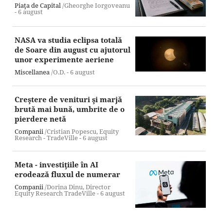
Piaţa de Capital
/Gheorghe Iorgoveanu
-
6 august
NASA va studia eclipsa totală
de Soare din august cu ajutorul
unor experimente aeriene
Miscellanea
/O.D. -
6 august
Creştere de venituri şi marjă
brută mai bună, umbrite de o
pierdere netă
Companii
/Cristian Popescu, Equity
Research - TradeVille -
6 august
Meta - investiţiile în AI
erodează fluxul de numerar
Companii
/Dorina Dinu, Director
Equity Research TradeVille -
6 august