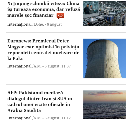
Xi Jinping schimbă viteza: China
îşi turează economia, dar refuză
marele şoc financiar
Internaţional
/I.Ghe. -
6 august
Euronews: Premierul Peter
Magyar este optimist în privinţa
repornirii centralei nucleare de
la Paks
Internaţional
/A.M. -
6 august,
11:37
AFP: Pakistanul mediază
dialogul dintre Iran şi SUA în
cadrul unei vizite oficiale în
Arabia Saudită
Internaţional
/A.M. -
6 august,
11:12