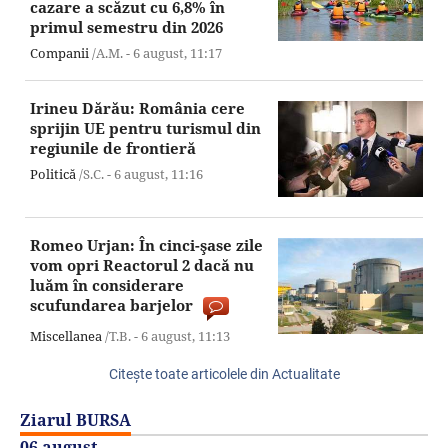
cazare a scăzut cu 6,8% în
primul semestru din 2026
Companii
/A.M. -
6 august,
11:17
Irineu Dărău: România cere
sprijin UE pentru turismul din
regiunile de frontieră
Politică
/S.C. -
6 august,
11:16
Romeo Urjan: În cinci-şase zile
vom opri Reactorul 2 dacă nu
luăm în considerare
scufundarea barjelor
Miscellanea
/T.B. -
6 august,
11:13
Citeşte toate articolele din Actualitate
Ziarul BURSA
06 august