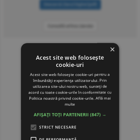
Consultă arhiva ziarului
×
Acest site web folosește
cookie-uri
Acest site web folosește cookie-uri pentru a
îmbunătăți experiența utilizatorului. Prin
utilizarea site-ului nostru web, sunteți de
acord cu toate cookie-urile în conformitate cu
Politica noastră privind cookie-urile.
Află mai
multe
AFIȘAȚI TOȚI PARTENERII
(847) →
STRICT NECESARE
DE PERFORMANȚĂ