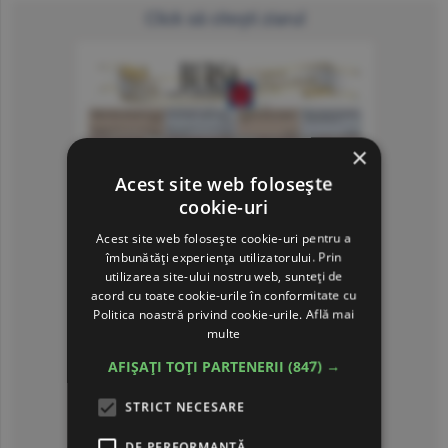
Click să citeşti ziarul
×
Acest site web folosește
cookie-uri
Acest site web folosește cookie-uri pentru a
îmbunătăți experiența utilizatorului. Prin
utilizarea site-ului nostru web, sunteți de
acord cu toate cookie-urile în conformitate cu
Politica noastră privind cookie-urile.
Află mai
multe
AFIȘAȚI TOȚI PARTENERII
(847) →
STRICT NECESARE
DE PERFORMANȚĂ