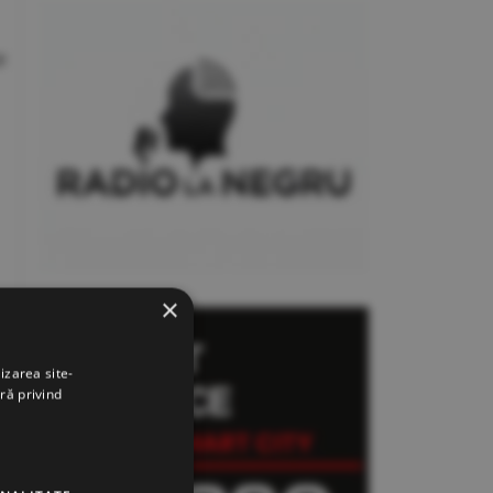
e
×
izarea site-
ră privind