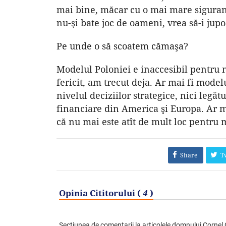
mai bine, măcar cu o mai mare siguranţă
nu-şi bate joc de oameni, vrea să-i jupo
Pe unde o să scoatem cămaşa?
Modelul Poloniei e inaccesibil pentru n
fericit, am trecut deja. Ar mai fi model
nivelul deciziilor strategice, nici legătu
financiare din America şi Europa. Ar ma
că nu mai este atît de mult loc pentru 
Share
T
Opinia Cititorului (
4
)
Secţiunea de comentarii la articolele domnului Cornel Co