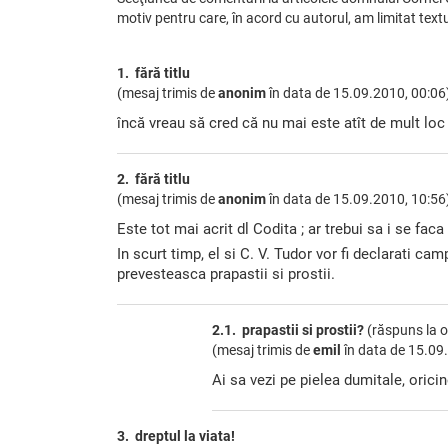
motiv pentru care, în acord cu autorul, am limitat te
1. fără titlu
(mesaj trimis de
anonim
în data de
15.09.2010, 00:06
încă vreau să cred că nu mai este atît de mult loc
2. fără titlu
(mesaj trimis de
anonim
în data de
15.09.2010, 10:56
Este tot mai acrit dl Codita ; ar trebui sa i se fa
In scurt timp, el si C. V. Tudor vor fi declarati cam
prevesteasca prapastii si prostii.
2.1. prapastii si prostii?
(răspuns la op
(mesaj trimis de
emil
în data de
15.09.
Ai sa vezi pe pielea dumitale, orici
3. dreptul la viata!