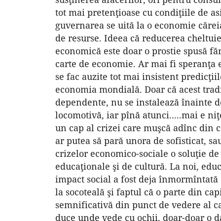
tot mai pretenţioase cu condiţiile de asi
guvernarea se uită la o economie căreia
de resurse. Ideea că reducerea cheltuiel
economică este doar o prostie spusă fără
carte de economie. Ar mai fi speranţa e
se fac auzite tot mai insistent predicţiil
economia mondială. Doar că acest tradi
dependente, nu se instalează înainte de
locomotivă, iar pînă atunci.....mai e n
un cap al crizei care muşcă adînc din ca
ar putea să pară unora de sofisticat, sa
crizelor economico-sociale o soluţie de 
educaţionale şi de cultură. La noi, educa
impact social a fost deja înmormîntată 
la socoteală şi faptul că o parte din ca
semnificativă din punct de vedere al cap
duce unde vede cu ochii, doar-doar o da