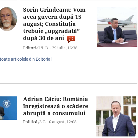
Sorin Grindeanu: Vom
avea guvern după 15
august; Constituţia
trebuie „upgradată”
după 30 de ani
Editorial
/L.B. -
29 iulie,
16:38
toate articolele din Editorial
Adrian Câciu: România
înregistrează o scădere
abruptă a consumului
Politică
/S.C. -
6 august,
12:08