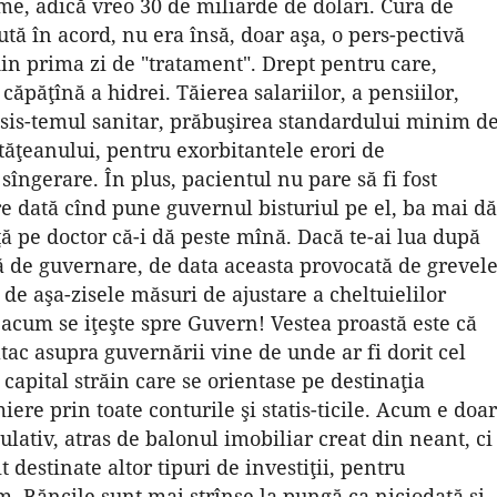
eme, adică vreo 30 de miliarde de dolari. Cura de
ută în acord, nu era însă, doar aşa, o pers-pectivă
din prima zi de "tratament". Drept pentru care,
ăpăţînă a hidrei. Tăierea salariilor, a pensiilor,
 sis-temul sanitar, prăbuşirea standardului minim d
tăţeanului, pentru exorbitantele erori de
îngerare. În plus, pacientul nu pare să fi fost
are dată cînd pune guvernul bisturiul pe el, ba mai dă
ţă pe doctor că-i dă peste mînă. Dacă te-ai lua după
ză de guvernare, de data aceasta provocată de grevel
i de aşa-zisele măsuri de ajustare a cheltuielilor
a acum se iţeşte spre Guvern! Vestea proastă este că
tac asupra guvernării vine de unde ar fi dorit cel
 capital străin care se orientase pe destinaţia
ere prin toate conturile şi statis-ticile. Acum e doar
ulativ, atras de balonul imobiliar creat din neant, ci
t destinate altor tipuri de investiţii, pentru
m. Băncile sunt mai strînse la pungă ca niciodată şi