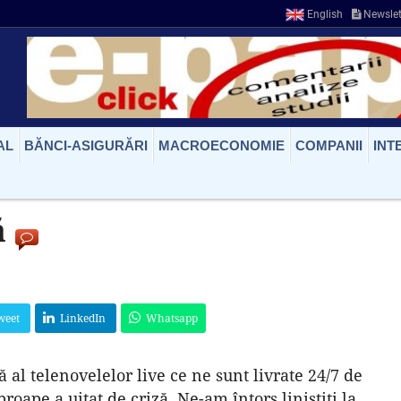
English
Newslet
AL
BĂNCI-ASIGURĂRI
MACROECONOMIE
COMPANII
INT
ă
weet
LinkedIn
Whatsapp
ă al telenovelelor live ce ne sunt livrate 24/7 de
proape a uitat de criză. Ne-am întors liniştiţi la