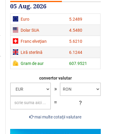
05 Aug. 2026
Euro
5.2489
Dolar SUA
4.5480
Franc elveţian
5.6210
Liră sterlină
6.1244
Gram de aur
607.9521
convertor valutar
»
=
?
mai multe cotaţii valutare