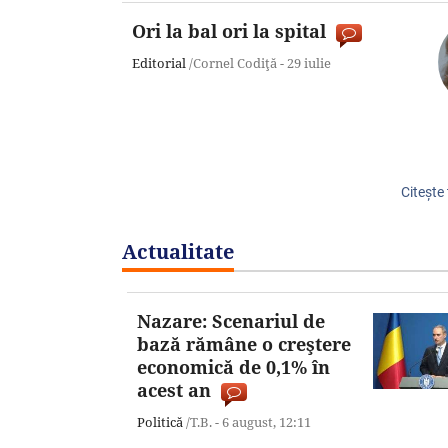
Ori la bal ori la spital
Editorial
/Cornel Codiţă -
29 iulie
Citeşte 
Actualitate
Nazare: Scenariul de
bază rămâne o creştere
economică de 0,1% în
acest an
Politică
/T.B. -
6 august,
12:11