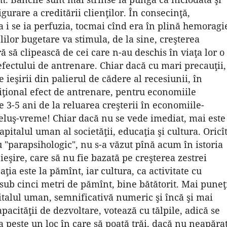
gurare a creditării clienţilor. În consecinţă,
 i se ia perfuzia, tocmai cînd era în plină hemoragi
ilor bugetare va stimula, de la sine, creşterea
 să clipească de cei care n-au deschis în viaţa lor o
fectului de antrenare. Chiar dacă cu mari precauţii,
e ieşirii din palierul de cădere al recesiunii, în
ţional efect de antrenare, pentru economiile
 3-5 ani de la reluarea creşterii în economiile-
iţeluş-vreme! Chiar dacă nu se vede imediat, mai este
pitalul uman al societăţii, educaţia şi cultura. Oricî
u "parapsihologic", nu s-a văzut pînă acum în istoria
ieşire, care să nu fie bazată pe creşterea zestrei
ţia este la pămînt, iar cultura, ca activitate cu
sub cinci metri de pămînt, bine bătătorit. Mai puneţ
pitalul uman, semnificativă numeric şi încă şi mai
acităţii de dezvoltare, votează cu tălpile, adică se
 peste un loc în care să poată trăi, dacă nu neapăra