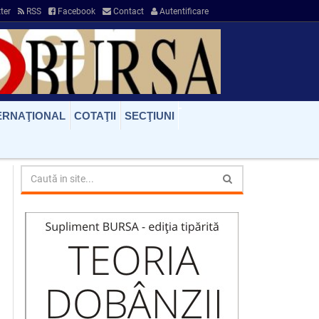
ter
RSS
Facebook
Contact
Autentificare
ERNAŢIONAL
COTAŢII
SECŢIUNI