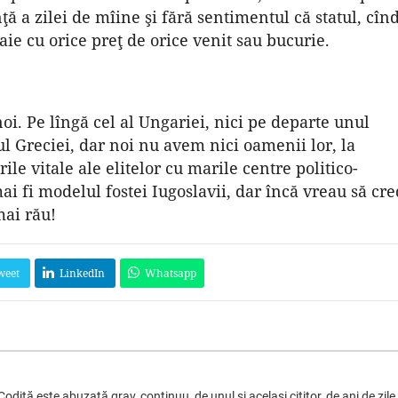
 a zilei de mîine şi fără sentimentul că statul, cîn
aie cu orice preţ de orice venit sau bucurie.
oi. Pe lîngă cel al Ungariei, nici pe departe unul
ul Greciei, dar noi nu avem nici oamenii lor, la
rile vitale ale elitelor cu marile centre politico-
i fi modelul fostei Iugoslavii, dar încă vreau să cre
mai rău!
weet
LinkedIn
Whatsapp
diţă este abuzată grav, continuu, de unul şi acelasi cititor, de ani de zile,