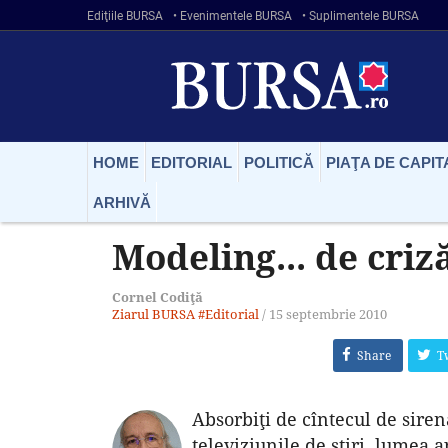
Ediţiile BURSA
• Evenimentele BURSA
• Suplimentele BURSA
HOME
EDITORIAL
POLITICĂ
PIAŢA DE CAPIT
ARHIVĂ
Modeling... de criz
Cornel Codiţă
Ziarul BURSA
#Editorial
/
15 septembrie 2010
Share
T
Absorbiţi de cîntecul de siren
televiziunile de ştiri, lumea a