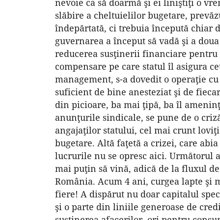
nevoie ca să doarmă şi ei liniştiţi o vr
slăbire a cheltuielilor bugetare, prevăz
îndepărtată, ci trebuia începută chiar 
guvernarea a început să vadă şi a doua c
reducerea susţinerii financiare pentru
compensare pe care statul îl asigura ce
management, s-a dovedit o operaţie cu s
suficient de bine anesteziat şi de fiec
din picioare, ba mai ţipă, ba îl amenin
anunţurile sindicale, se pune de o cri
angajaţilor statului, cel mai crunt loviţ
bugetare. Altă faţetă a crizei, care abi
lucrurile nu se opresc aici. Următorul a
mai puţin să vină, adică de la fluxul de
România. Acum 4 ani, curgea lapte şi mi
fiere! A dispărut nu doar capitalul spec
şi o parte din liniile generoase de credi
susţinerea afacerilor, ori pentru consu