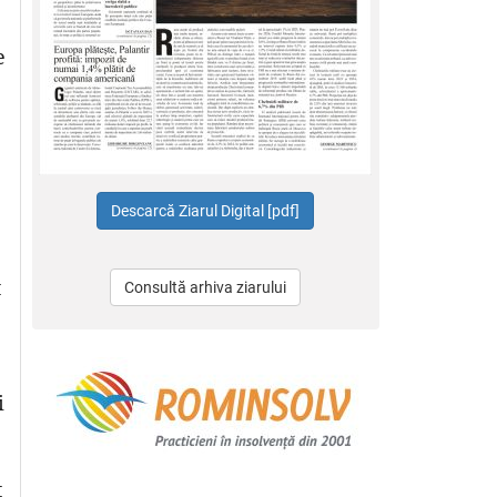
e
t
Consultă arhiva ziarului
i
t