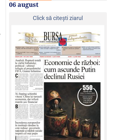
06 august
Click să citeşti ziarul
e
e