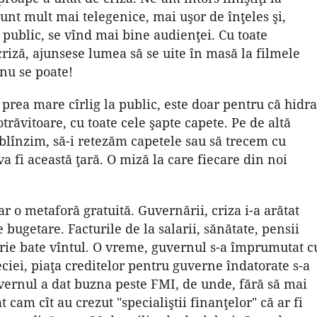
unt mult mai telegenice, mai uşor de înţeles şi,
 public, se vînd mai bine audienţei. Cu toate
criză, ajunsese lumea să se uite în masă la filmele
 nu se poate!
rea mare cîrlig la public, este doar pentru că hidra
răvitoare, cu toate cele şapte capete. Pe de altă
blînzim, să-i retezăm capetele sau să trecem cu
a fi această ţară. O miză la care fiecare din noi
ar o metaforă gratuită. Guvernării, criza i-a arătat
 bugetare. Facturile de la salarii, sănătate, pensii
sterie bate vîntul. O vreme, guvernul s-a împrumutat c
ciei, piaţa creditelor pentru guverne îndatorate s-a
guvernul a dat buzna peste FMI, de unde, fără să mai
 cam cît au crezut "specialiştii finanţelor" că ar fi