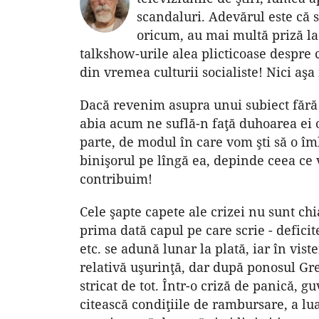
scandaluri. Adevărul este că s
oricum, au mai multă priză la
talkshow-urile alea plicticoase despre 
din vremea culturii socialiste! Nici aşa
Dacă revenim asupra unui subiect fără p
abia acum ne suflă-n faţă duhoarea ei ot
parte, de modul în care vom şti să o îm
binişorul pe lîngă ea, depinde ceea ce v
contribuim!
Cele şapte capete ale crizei nu sunt chi
prima dată capul pe care scrie - deficite
etc. se adună lunar la plată, iar în vi
relativă uşurinţă, dar după ponosul Gre
stricat de tot. Într-o criză de panică, 
citească condiţiile de rambursare, a luat