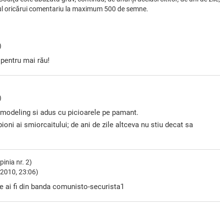
xtul oricărui comentariu la maximum 500 de semne.
)
 pentru mai rău!
)
ca modeling si adus cu picioarele pe pamant.
pioni ai smiorcaitului; de ani de zile altceva nu stiu decat sa
inia nr. 2)
2010, 23:06)
ne ai fi din banda comunisto-securista1