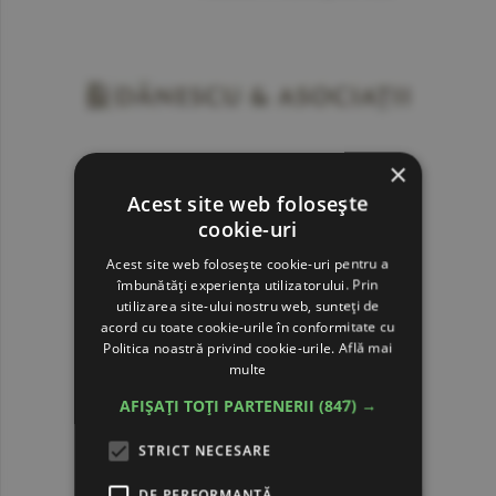
×
Acest site web folosește
cookie-uri
Acest site web folosește cookie-uri pentru a
îmbunătăți experiența utilizatorului. Prin
utilizarea site-ului nostru web, sunteți de
acord cu toate cookie-urile în conformitate cu
Politica noastră privind cookie-urile.
Află mai
multe
AFIȘAȚI TOȚI PARTENERII
(847) →
STRICT NECESARE
DE PERFORMANȚĂ