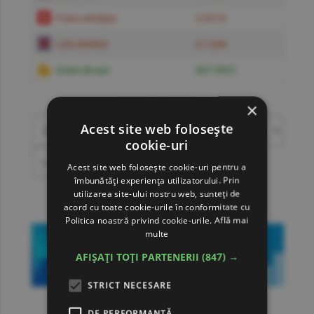
Franc elveţian
5.6210
Liră sterlină
6.1244
Gram de aur
607.9521
convertor valutar
×
Acest site web folosește
»
cookie-uri
=
?
Acest site web folosește cookie-uri pentru a
îmbunătăți experiența utilizatorului. Prin
utilizarea site-ului nostru web, sunteți de
mai multe cotaţii valutare
acord cu toate cookie-urile în conformitate cu
Politica noastră privind cookie-urile.
Află mai
multe
AFIȘAȚI TOȚI PARTENERII
(847) →
STRICT NECESARE
DE PERFORMANȚĂ