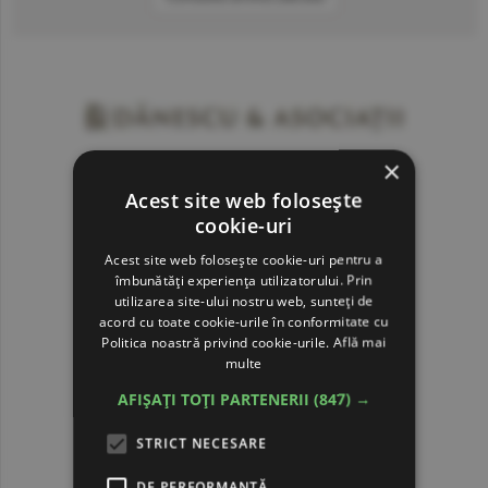
×
Acest site web folosește
cookie-uri
Acest site web folosește cookie-uri pentru a
îmbunătăți experiența utilizatorului. Prin
utilizarea site-ului nostru web, sunteți de
acord cu toate cookie-urile în conformitate cu
Politica noastră privind cookie-urile.
Află mai
multe
AFIȘAȚI TOȚI PARTENERII
(847) →
STRICT NECESARE
DE PERFORMANȚĂ