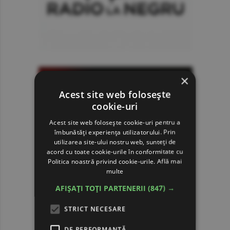
×
Acest site web folosește
cookie-uri
Acest site web folosește cookie-uri pentru a
îmbunătăți experiența utilizatorului. Prin
utilizarea site-ului nostru web, sunteți de
acord cu toate cookie-urile în conformitate cu
Politica noastră privind cookie-urile.
Află mai
multe
AFIȘAȚI TOȚI PARTENERII
(847) →
STRICT NECESARE
DE PERFORMANȚĂ