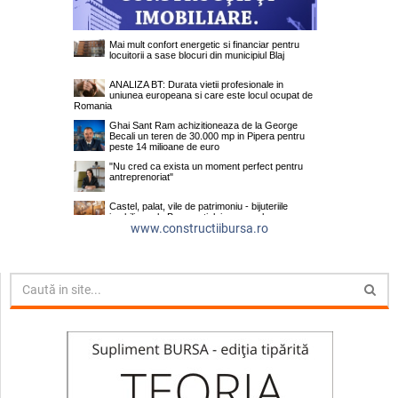
www.constructiibursa.ro