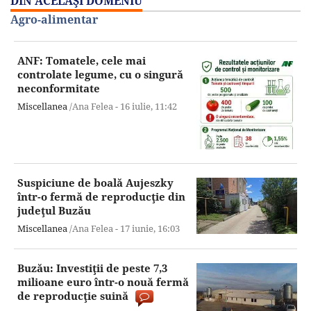
DIN ACELAŞI DOMENIU
Agro-alimentar
ANF: Tomatele, cele mai
controlate legume, cu o singură
neconformitate
Miscellanea
/Ana Felea -
16 iulie,
11:42
Suspiciune de boală Aujeszky
într-o fermă de reproducţie din
judeţul Buzău
Miscellanea
/Ana Felea -
17 iunie,
16:03
Buzău: Investiţii de peste 7,3
milioane euro într-o nouă fermă
de reproducţie suină