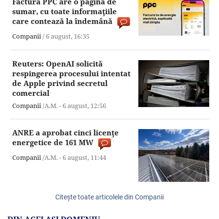
Factura PPC are o pagină de
sumar, cu toate informaţiile
care contează la îndemână
Companii
/
6 august,
16:35
Reuters: OpenAI solicită
respingerea procesului intentat
de Apple privind secretul
comercial
Companii
/A.M. -
6 august,
12:56
ANRE a aprobat cinci licenţe
energetice de 161 MW
Companii
/A.M. -
6 august,
11:44
Citeşte toate articolele din Companii