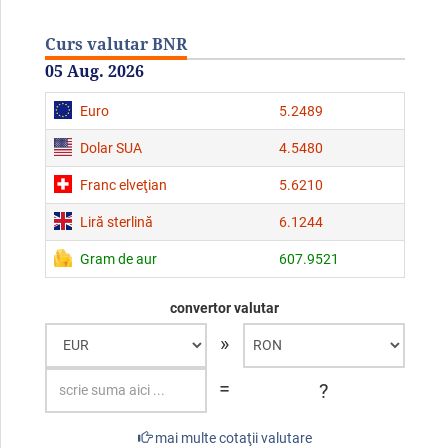
Curs valutar BNR
05 Aug. 2026
Euro
5.2489
Dolar SUA
4.5480
Franc elveţian
5.6210
Liră sterlină
6.1244
Gram de aur
607.9521
convertor valutar
»
=
?
mai multe cotaţii valutare