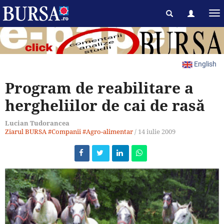
English
Program de reabilitare a
hergheliilor de cai de rasă
Lucian Tudorancea
Ziarul BURSA
#Companii
#Agro-alimentar
/
14 iulie 2009