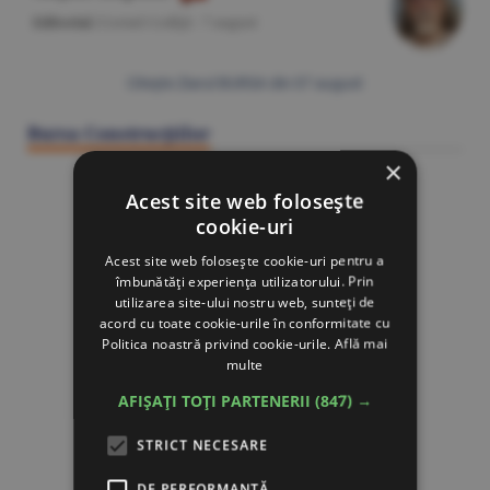
Editorial
/Cornel Codiţă -
7 august
Citeşte Ziarul BURSA din
07 august
Bursa Construcţiilor
×
Acest site web folosește
cookie-uri
Acest site web folosește cookie-uri pentru a
îmbunătăți experiența utilizatorului. Prin
utilizarea site-ului nostru web, sunteți de
acord cu toate cookie-urile în conformitate cu
Politica noastră privind cookie-urile.
Află mai
multe
AFIȘAȚI TOȚI PARTENERII
(847) →
STRICT NECESARE
DE PERFORMANȚĂ