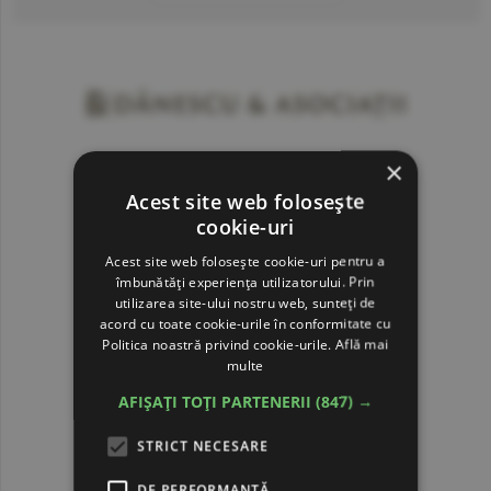
×
Acest site web folosește
cookie-uri
Acest site web folosește cookie-uri pentru a
îmbunătăți experiența utilizatorului. Prin
utilizarea site-ului nostru web, sunteți de
acord cu toate cookie-urile în conformitate cu
Politica noastră privind cookie-urile.
Află mai
multe
AFIȘAȚI TOȚI PARTENERII
(847) →
STRICT NECESARE
DE PERFORMANȚĂ