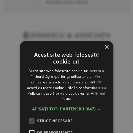
Consultă arhiva ziarului
×
Acest site web folosește
cookie-uri
Acest site web folosește cookie-uri pentru a
îmbunătăți experiența utilizatorului. Prin
utilizarea site-ului nostru web, sunteți de
acord cu toate cookie-urile în conformitate cu
Politica noastră privind cookie-urile.
Află mai
multe
AFIȘAȚI TOȚI PARTENERII
(847) →
STRICT NECESARE
DE PERFORMANȚĂ