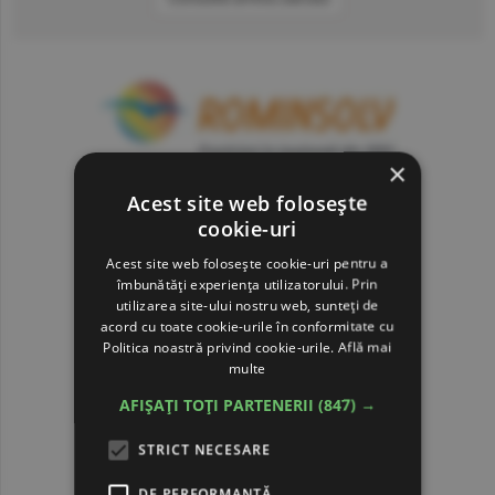
×
Acest site web folosește
cookie-uri
Acest site web folosește cookie-uri pentru a
îmbunătăți experiența utilizatorului. Prin
utilizarea site-ului nostru web, sunteți de
acord cu toate cookie-urile în conformitate cu
Politica noastră privind cookie-urile.
Află mai
multe
AFIȘAȚI TOȚI PARTENERII
(847) →
STRICT NECESARE
DE PERFORMANȚĂ