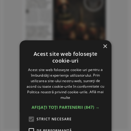
×
Acest site web folosește
cookie-uri
Acest site web folosește cookie-uri pentru a
îmbunătăți experiența utilizatorului. Prin
utilizarea site-ului nostru web, sunteți de
acord cu toate cookie-urile în conformitate cu
Politica noastră privind cookie-urile.
Află mai
multe
AFIȘAȚI TOȚI PARTENERII
(847) →
Consultă arhiva ziarului
STRICT NECESARE
DE PERFORMANȚĂ