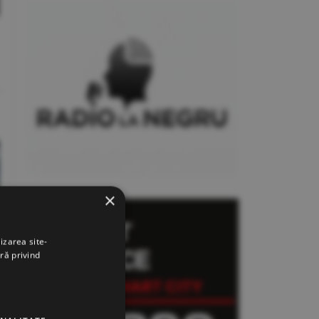
×
izarea site-
ră privind