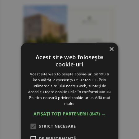
×
Acest site web folosește
cookie-uri
Acest site web folosește cookie-uri pentru a
îmbunătăți experiența utilizatorului. Prin
utilizarea site-ului nostru web, sunteți de
acord cu toate cookie-urile în conformitate cu
Politica noastră privind cookie-urile.
Află mai
multe
AFIȘAȚI TOȚI PARTENERII
(847) →
STRICT NECESARE
DE PERFORMANȚĂ