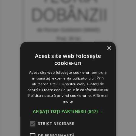
×
Acest site web folosește
cookie-uri
Acest site web folosește cookie-uri pentru a
îmbunătăți experiența utilizatorului. Prin
utilizarea site-ului nostru web, sunteți de
acord cu toate cookie-urile în conformitate cu
Politica noastră privind cookie-urile.
Află mai
multe
AFIȘAȚI TOȚI PARTENERII
(847) →
STRICT NECESARE
DE PERFORMANȚĂ