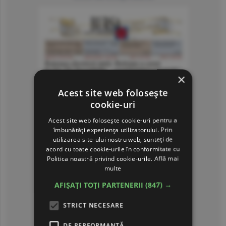
×
Acest site web folosește
cookie-uri
Acest site web folosește cookie-uri pentru a
îmbunătăți experiența utilizatorului. Prin
utilizarea site-ului nostru web, sunteți de
acord cu toate cookie-urile în conformitate cu
Politica noastră privind cookie-urile.
Află mai
multe
AFIȘAȚI TOȚI PARTENERII
(847) →
STRICT NECESARE
DE PERFORMANȚĂ