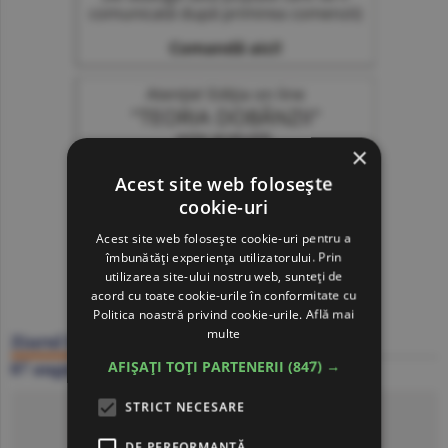
×
Acest site web folosește
cookie-uri
Acest site web folosește cookie-uri pentru a
îmbunătăți experiența utilizatorului. Prin
utilizarea site-ului nostru web, sunteți de
acord cu toate cookie-urile în conformitate cu
Politica noastră privind cookie-urile.
Află mai
multe
Ziarul BURSA
AFIȘAȚI TOȚI PARTENERII
(847) →
07 august
Click să citeşti ziarul
STRICT NECESARE
DE PERFORMANȚĂ