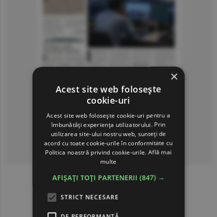
×
Acest site web folosește
cookie-uri
Acest site web folosește cookie-uri pentru a
îmbunătăți experiența utilizatorului. Prin
utilizarea site-ului nostru web, sunteți de
acord cu toate cookie-urile în conformitate cu
Consultă arhiva ziarului
Politica noastră privind cookie-urile.
Află mai
multe
AFIȘAȚI TOȚI PARTENERII
(847) →
STRICT NECESARE
DE PERFORMANȚĂ