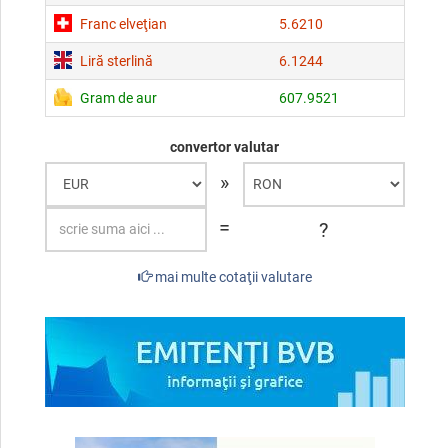
Franc elveţian
5.6210
Liră sterlină
6.1244
Gram de aur
607.9521
convertor valutar
»
=
?
mai multe cotaţii valutare