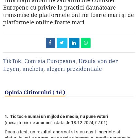
Europene cu privire la practici dăunătoare
transmise de platformele online foarte mari şi de
platformele online foarte mari.
TikTok
,
Comisia Europeana
,
Ursula von der
Leyen
,
ancheta
,
alegeri prezidentiale
Opinia Cititorului (
16
)
1. Tic toc e numai un mijlod de media, nu pune voturi
(mesaj trimis de
anonim
în data de
18.12.2024, 07:01)
Daca a iesit un rezultat anormal si s au gasit ingerinte si
nlaturi la vot e normal sa se reia alegerea si marile personaje