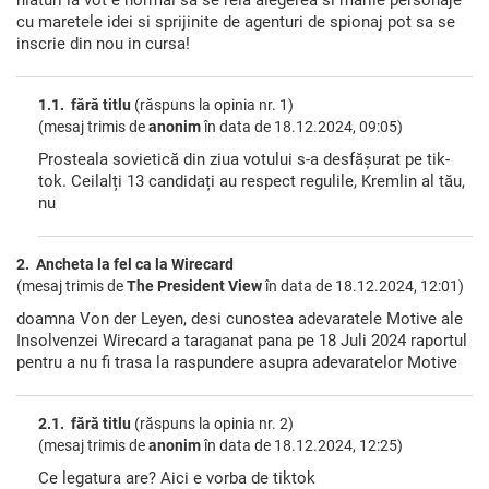
cu maretele idei si sprijinite de agenturi de spionaj pot sa se
inscrie din nou in cursa!
1.1. fără titlu
(răspuns la opinia nr. 1)
(mesaj trimis de
anonim
în data de
18.12.2024, 09:05)
Prosteala sovietică din ziua votului s-a desfășurat pe tik-
tok. Ceilalți 13 candidați au respect regulile, Kremlin al tău,
nu
2. Ancheta la fel ca la Wirecard
(mesaj trimis de
The President View
în data de
18.12.2024, 12:01)
doamna Von der Leyen, desi cunostea adevaratele Motive ale
Insolvenzei Wirecard a taraganat pana pe 18 Juli 2024 raportul
pentru a nu fi trasa la raspundere asupra adevaratelor Motive
2.1. fără titlu
(răspuns la opinia nr. 2)
(mesaj trimis de
anonim
în data de
18.12.2024, 12:25)
Ce legatura are? Aici e vorba de tiktok