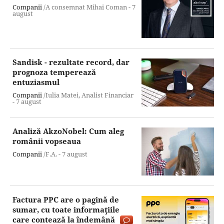
Companii
/A consemnat Mihai Coman -
7
august
Sandisk - rezultate record, dar
prognoza temperează
entuziasmul
Companii
/Iulia Matei, Analist Financiar
-
7 august
Analiză AkzoNobel: Cum aleg
românii vopseaua
Companii
/F.A. -
7 august
Factura PPC are o pagină de
sumar, cu toate informaţiile
care contează la îndemână