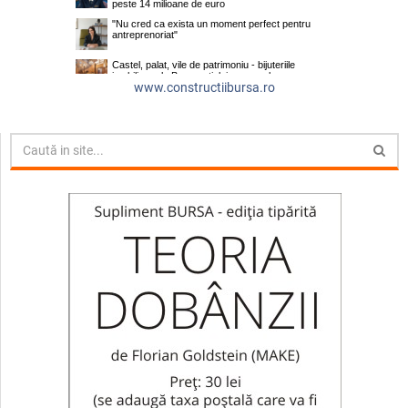
www.constructiibursa.ro