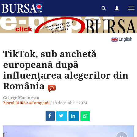
English
TikTok, sub anchetă
europeană după
influenţarea alegerilor din
România
George Marinescu
Ziarul BURSA
#Companii
/
18 decembrie 2024