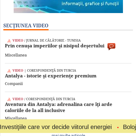
SECŢIUNEA VIDEO
VIDEO
/ JURNAL DE CĂLĂTORIE - TUNISIA
Prin cenuşa imperiilor şi nisipul deşertului
Miscellanea
VIDEO
| CORESPONDENŢĂ DIN TURCIA
Antalya - istorie şi experienţe premium
Companii
VIDEO
/ CORESPONDENŢĂ DIN TURCIA
Aventura din Antalya: adrenalina care îţi arde
caloriile de la all inclusive
Miscellanea
le care vor decide viitorul energiei
Bolojan a cer
mai multe articole