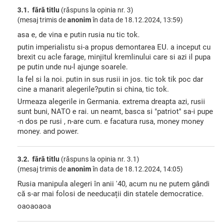
3.1. fără titlu
(răspuns la opinia nr. 3)
(mesaj trimis de
anonim
în data de
18.12.2024, 13:59)
asa e, de vina e putin rusia nu tic tok.
putin imperialistu si-a propus demontarea EU. a inceput cu
brexit cu acle farage, minjitul kremlinului care si azi il pupa
pe putin unde nu-l ajunge soarele.
la fel si la noi. putin in sus rusii in jos. tic tok tik poc dar
cine a manarit alegerile?putin si china, tic tok.
Urmeaza alegerile in Germania. extrema dreapta azi, rusii
sunt buni, NATO e rai. un neamt, basca si "patriot" sa-i pupe
-n dos pe rusi , n-are cum. e facatura rusa, money money
money. and power.
3.2. fără titlu
(răspuns la opinia nr. 3.1)
(mesaj trimis de
anonim
în data de
18.12.2024, 14:05)
Rusia manipula alegeri în anii '40, acum nu ne putem gândi
că s-ar mai folosi de needucații din statele democratice.
oaoaoaoa