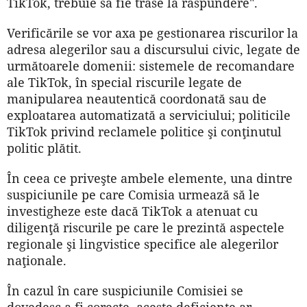
TikTok, trebuie să fie trase la răspundere".
Verificările se vor axa pe gestionarea riscurilor la
adresa alegerilor sau a discursului civic, legate de
următoarele domenii: sistemele de recomandare
ale TikTok, în special riscurile legate de
manipularea neautentică coordonată sau de
exploatarea automatizată a serviciului; politicile
TikTok privind reclamele politice şi conţinutul
politic plătit.
În ceea ce priveşte ambele elemente, una dintre
suspiciunile pe care Comisia urmează să le
investigheze este dacă TikTok a atenuat cu
diligenţă riscurile pe care le prezintă aspectele
regionale şi lingvistice specifice ale alegerilor
naţionale.
În cazul în care suspiciunile Comisiei se
dovedesc a fi corecte, aceste deficienţe ar