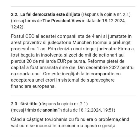
2.2. La fel democratia este dirijata
(răspuns la opinia nr. 2.1)
(mesaj trimis de
The President View
în data de
18.12.2024,
12:42)
Fostul CEO al acestei companii sta de 4 ani si jumatate in
arest präventiv si judecatoria München tocmai a prelungit
procesul cu 1 an. Prin decizia unui singur judecator Firma a
fost bagata in insolventa si zeci de mii de actionari au
pierdut 20 de miliarde EUR pe bursa. Reforma pietei de
capital a fost amanata sine die. Din decembrie 2022 pentru
ca soarta unui. Om este ineglijabila in comparatie cu
acceptarea unei erori in sistemul de supraveghere
financiara europeana.
2.3. fără titlu
(răspuns la opinia nr. 2.1)
(mesaj trimis de
anonim
în data de
18.12.2024, 19:51)
Când a câștigat tov.iohanis cu fb nu era o problema,când
vad cum se încurcă în minciuni ma apasă o greață