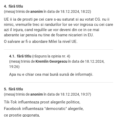
4. fără titlu
(mesaj trimis de
anonim
în data de
18.12.2024, 18:22)
UE ii ia de prosti pe cei care s-au saturat si au votat CG. nu ii
nimic, vremurile trec si randurilor lor se vor ingrosa cu cei care
azi il injura, cand regulile ue vor deveni din ce in ce mai
aberante iar pensia nu tine de foame nicarieri in EU.
O salvare ar fi o abordare Milei la nivel UE.
4.1. fără titlu
(răspuns la opinia nr. 4)
(mesaj trimis de
Kremlin Georgescu
în data de
18.12.2024,
19:26)
Apa nu e chiar cea mai bună sursă de informații.
5. fără titlu
(mesaj trimis de
anonim
în data de
18.12.2024, 19:37)
Tik-Tok influenteaza prost alegerile politice,
Facebook influenteaza "democratic" alegerile,
ce prostie gogonata,