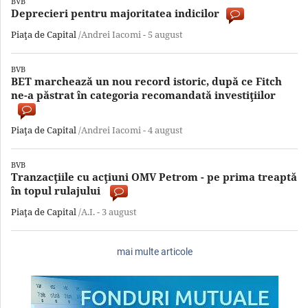
BVB
Deprecieri pentru majoritatea indicilor
Piaţa de Capital
/Andrei Iacomi -
5 august
BVB
BET marchează un nou record istoric, după ce Fitch
ne-a păstrat în categoria recomandată investiţiilor
Piaţa de Capital
/Andrei Iacomi -
4 august
BVB
Tranzacţiile cu acţiuni OMV Petrom - pe prima treaptă
în topul rulajului
Piaţa de Capital
/A.I. -
3 august
mai multe articole