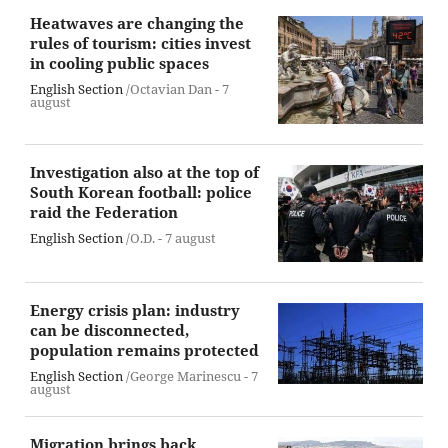
Heatwaves are changing the
rules of tourism: cities invest
in cooling public spaces
English Section
/Octavian Dan -
7
august
Investigation also at the top of
South Korean football: police
raid the Federation
English Section
/O.D. -
7 august
Energy crisis plan: industry
can be disconnected,
population remains protected
English Section
/George Marinescu -
7
august
Migration brings back