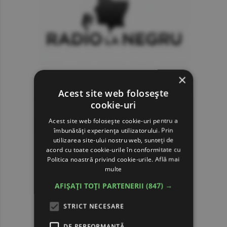
×
Acest site web folosește
cookie-uri
Acest site web folosește cookie-uri pentru a
îmbunătăți experiența utilizatorului. Prin
utilizarea site-ului nostru web, sunteți de
acord cu toate cookie-urile în conformitate cu
Politica noastră privind cookie-urile.
Află mai
multe
AFIȘAȚI TOȚI PARTENERII
(847) →
STRICT NECESARE
DE PERFORMANȚĂ