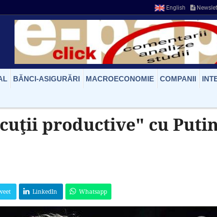
English
Newslet
AL
BĂNCI-ASIGURĂRI
MACROECONOMIE
COMPANII
INT
uţii productive" cu Puti
weet
LinkedIn
Whatsapp