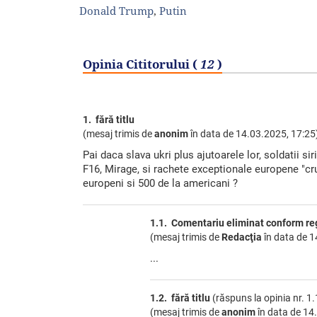
Donald Trump
,
Putin
Opinia Cititorului (
12
)
1. fără titlu
(mesaj trimis de
anonim
în data de
14.03.2025, 17:25
Pai daca slava ukri plus ajutoarele lor, soldatii si
F16, Mirage, si rachete exceptionale europene "cru
europeni si 500 de la americani ?
1.1. Comentariu eliminat conform r
(mesaj trimis de
Redacţia
în data de
1
...
1.2. fără titlu
(răspuns la opinia nr. 1.
(mesaj trimis de
anonim
în data de
14.