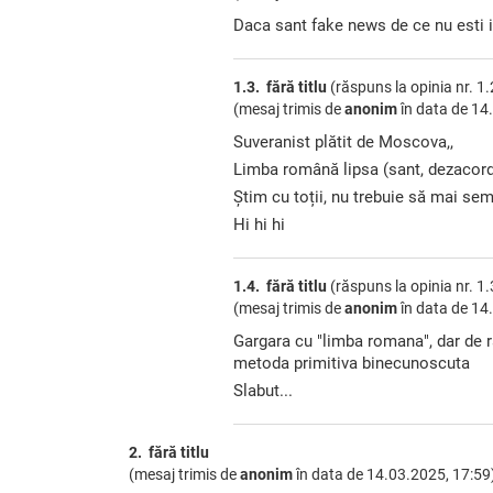
Daca sant fake news de ce nu esti in
1.3. fără titlu
(răspuns la opinia nr. 1.
(mesaj trimis de
anonim
în data de
14.
Suveranist plătit de Moscova,,
Limba română lipsa (sant, dezacord
Știm cu toții, nu trebuie să mai sem
Hi hi hi
1.4. fără titlu
(răspuns la opinia nr. 1.
(mesaj trimis de
anonim
în data de
14.
Gargara cu "limba romana", dar de ra
metoda primitiva binecunoscuta
Slabut...
2. fără titlu
(mesaj trimis de
anonim
în data de
14.03.2025, 17:59