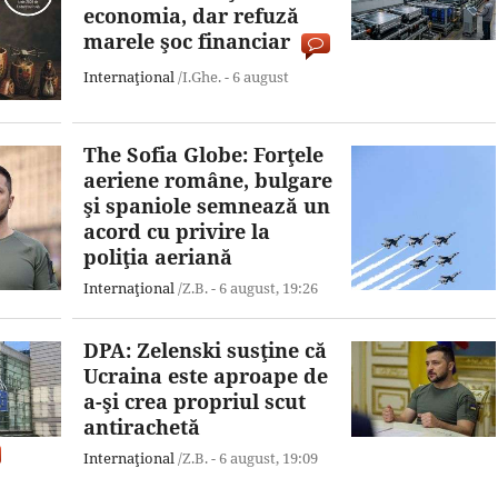
economia, dar refuză
marele şoc financiar
Internaţional
/I.Ghe. -
6 august
The Sofia Globe: Forţele
aeriene române, bulgare
şi spaniole semnează un
acord cu privire la
poliţia aeriană
Internaţional
/Z.B. -
6 august,
19:26
DPA: Zelenski susţine că
Ucraina este aproape de
a-şi crea propriul scut
antirachetă
Internaţional
/Z.B. -
6 august,
19:09