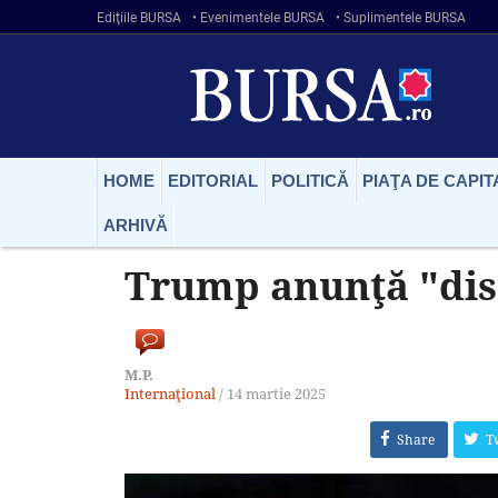
Ediţiile BURSA
• Evenimentele BURSA
• Suplimentele BURSA
HOME
EDITORIAL
POLITICĂ
PIAŢA DE CAPIT
ARHIVĂ
Trump anunţă "disc
M.P.
Internaţional
/
14 martie 2025
Share
T