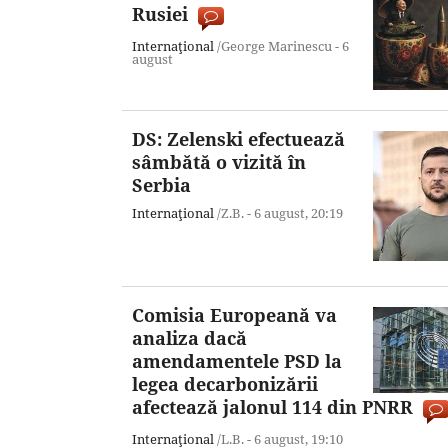
Rusiei
Internaţional
/George Marinescu -
6
august
DS: Zelenski efectuează
sâmbătă o vizită în
Serbia
Internaţional
/Z.B. -
6 august,
20:19
Comisia Europeană va
analiza dacă
amendamentele PSD la
legea decarbonizării
afectează jalonul 114 din PNRR
Internaţional
/L.B. -
6 august,
19:10