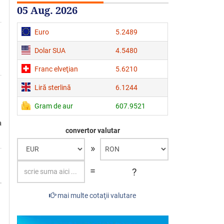
05 Aug. 2026
Euro
5.2489
Dolar SUA
4.5480
Franc elveţian
5.6210
Liră sterlină
6.1244
Gram de aur
607.9521
a
convertor valutar
»
=
?
mai multe cotaţii valutare