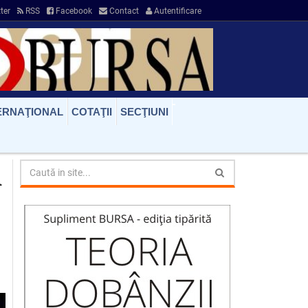
ter
RSS
Facebook
Contact
Autentificare
ERNAŢIONAL
COTAŢII
SECŢIUNI
n