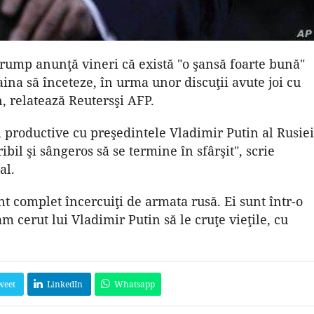
ump anunţă vineri că există "o şansă foarte bună"
aina să înceteze, în urma unor discuţii avute joi cu
, relatează Reutersşi AFP.
şi productive cu preşedintele Vladimir Putin al Rusiei
ibil şi sângeros să se termine în sfârşit", scrie
al.
nt complet încercuiţi de armata rusă. Ei sunt într-o
am cerut lui Vladimir Putin să le cruţe vieţile, cu
weet
LinkedIn
Whatsapp