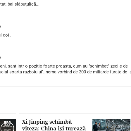
tat, bai slăbuţulică...
)
l doi .
)
rieni, sant intr o pozitie foarte proasta, cum au "schimbat" zecile de
cial soarta razboiului", nemaivorbind de 300 de miliarde furate de l
Xi Jinping schimbă
viteza: China îşi turează