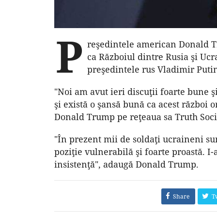
P
reşedintele american Donald Tr
ca Războiul dintre Rusia şi Ucr
preşedintele rus Vladimir Putin
"Noi am avut ieri discuţii foarte bune 
şi există o şansă bună ca acest război or
Donald Trump pe reţeaua sa Truth Soci
"În prezent mii de soldaţi ucraineni su
poziţie vulnerabilă şi foarte proastă. I-
insistenţă", adaugă Donald Trump.
Share
T