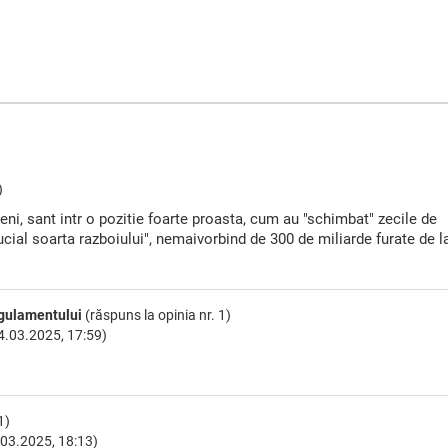
)
rieni, sant intr o pozitie foarte proasta, cum au "schimbat" zecile de
cial soarta razboiului", nemaivorbind de 300 de miliarde furate de l
egulamentului
(răspuns la opinia nr. 1)
4.03.2025, 17:59)
1)
03.2025, 18:13)