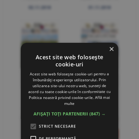
02.11.2018
01.11.2018
×
Acest site web folosește
cookie-uri
Acest site web folosește cookie-uri pentru a
îmbunătăți experiența utilizatorului. Prin
utilizarea site-ului nostru web, sunteți de
acord cu toate cookie-urile în conformitate cu
31.10.2018
30.10.2018
Politica noastră privind cookie-urile.
Află mai
multe
AFIȘAȚI TOȚI PARTENERII
(847) →
STRICT NECESARE
DE PERFORMANȚĂ