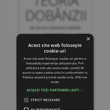
×
Acest site web folosește
cookie-uri
Acest site web folosește cookie-uri pentru a
îmbunătăți experiența utilizatorului. Prin
utilizarea site-ului nostru web, sunteți de
acord cu toate cookie-urile în conformitate cu
Politica noastră privind cookie-urile.
Află mai
multe
AFIȘAȚI TOȚI PARTENERII
(847) →
STRICT NECESARE
DE PERFORMANȚĂ