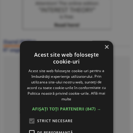
Ziarul BURSA
×
07 august
Acest site web folosește
cookie-uri
Click să citeşti ziarul
Acest site web folosește cookie-uri pentru a
îmbunătăți experiența utilizatorului. Prin
utilizarea site-ului nostru web, sunteți de
acord cu toate cookie-urile în conformitate cu
Politica noastră privind cookie-urile.
Află mai
multe
AFIȘAȚI TOȚI PARTENERII
(847) →
STRICT NECESARE
DE PERFORMANȚĂ