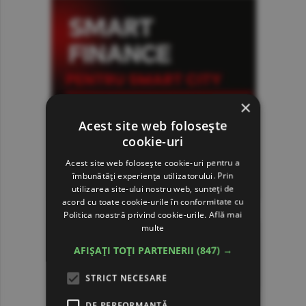
×
Acest site web folosește
cookie-uri
Acest site web folosește cookie-uri pentru a
îmbunătăți experiența utilizatorului. Prin
utilizarea site-ului nostru web, sunteți de
acord cu toate cookie-urile în conformitate cu
Politica noastră privind cookie-urile.
Află mai
multe
AFIȘAȚI TOȚI PARTENERII
(847) →
STRICT NECESARE
DE PERFORMANȚĂ