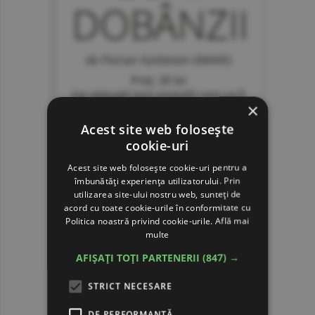
×
Acest site web folosește
cookie-uri
Acest site web folosește cookie-uri pentru a
îmbunătăți experiența utilizatorului. Prin
utilizarea site-ului nostru web, sunteți de
acord cu toate cookie-urile în conformitate cu
Politica noastră privind cookie-urile.
Află mai
multe
AFIȘAȚI TOȚI PARTENERII
(847) →
STRICT NECESARE
DE PERFORMANȚĂ