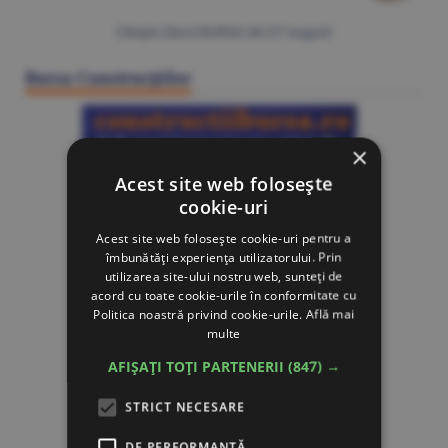
Citeşte Ziarul BURSA din
07 august
Bursa Construcţiilor
×
Acest site web folosește
cookie-uri
Acest site web folosește cookie-uri pentru a
îmbunătăți experiența utilizatorului. Prin
utilizarea site-ului nostru web, sunteți de
acord cu toate cookie-urile în conformitate cu
Politica noastră privind cookie-urile.
Află mai
multe
AFIȘAȚI TOȚI PARTENERII
(847) →
STRICT NECESARE
www.constructiibursa.ro
DE PERFORMANȚĂ