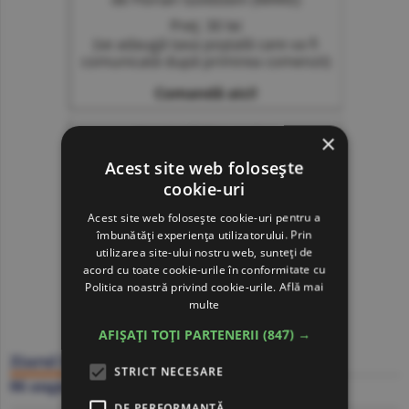
×
Acest site web folosește
cookie-uri
Acest site web folosește cookie-uri pentru a
îmbunătăți experiența utilizatorului. Prin
utilizarea site-ului nostru web, sunteți de
acord cu toate cookie-urile în conformitate cu
Politica noastră privind cookie-urile.
Află mai
multe
AFIȘAȚI TOȚI PARTENERII
(847) →
Ziarul BURSA
STRICT NECESARE
06 august
DE PERFORMANȚĂ