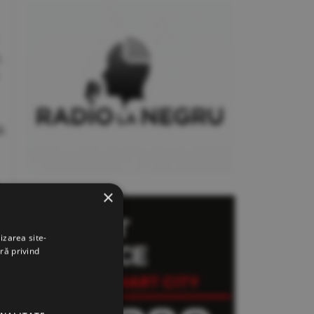
,
ă
×
,
izarea site-
ră privind
e