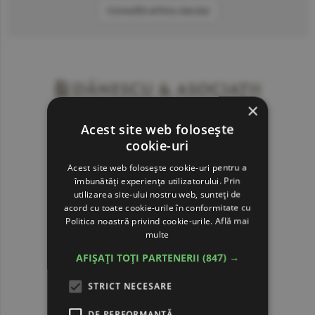
Consultă arhiva ziarului
×
Acest site web folosește
cookie-uri
Acest site web folosește cookie-uri pentru a
îmbunătăți experiența utilizatorului. Prin
utilizarea site-ului nostru web, sunteți de
acord cu toate cookie-urile în conformitate cu
Politica noastră privind cookie-urile.
Află mai
multe
AFIȘAȚI TOȚI PARTENERII
(847) →
STRICT NECESARE
DE PERFORMANȚĂ