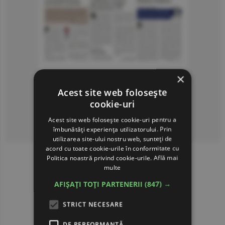
×
Acest site web folosește
cookie-uri
Acest site web folosește cookie-uri pentru a
Consultă arhiva ziarului
îmbunătăți experiența utilizatorului. Prin
utilizarea site-ului nostru web, sunteți de
acord cu toate cookie-urile în conformitate cu
Politica noastră privind cookie-urile.
Află mai
multe
AFIȘAȚI TOȚI PARTENERII
(847) →
STRICT NECESARE
DE PERFORMANȚĂ