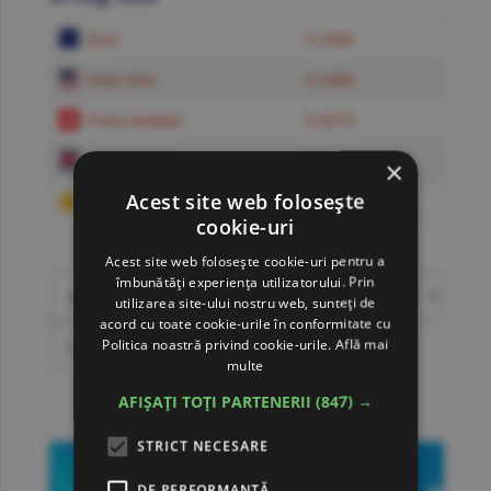
Euro
5.2489
Dolar SUA
4.5480
Franc elveţian
5.6210
Liră sterlină
6.1244
×
Acest site web folosește
Gram de aur
607.9521
cookie-uri
convertor valutar
Acest site web folosește cookie-uri pentru a
îmbunătăți experiența utilizatorului. Prin
»
utilizarea site-ului nostru web, sunteți de
acord cu toate cookie-urile în conformitate cu
=
?
Politica noastră privind cookie-urile.
Află mai
multe
mai multe cotaţii valutare
AFIȘAȚI TOȚI PARTENERII
(847) →
STRICT NECESARE
DE PERFORMANȚĂ