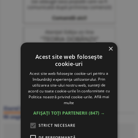
×
Acest site web folosește
cookie-uri
Acest site web folosește cookie-uri pentru a
îmbunătăți experiența utilizatorului. Prin
utilizarea site-ului nostru web, sunteți de
acord cu toate cookie-urile în conformitate cu
Politica noastră privind cookie-urile.
Află mai
multe
Ziarul BURSA
AFIȘAȚI TOȚI PARTENERII
(847) →
06 august
STRICT NECESARE
Click să citeşti ziarul
DE PERFORMANȚĂ