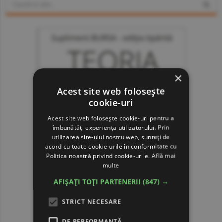
×
Acest site web folosește
cookie-uri
Acest site web folosește cookie-uri pentru a
îmbunătăți experiența utilizatorului. Prin
utilizarea site-ului nostru web, sunteți de
acord cu toate cookie-urile în conformitate cu
Politica noastră privind cookie-urile.
Află mai
multe
AFIȘAȚI TOȚI PARTENERII
(847) →
STRICT NECESARE
DE PERFORMANȚĂ