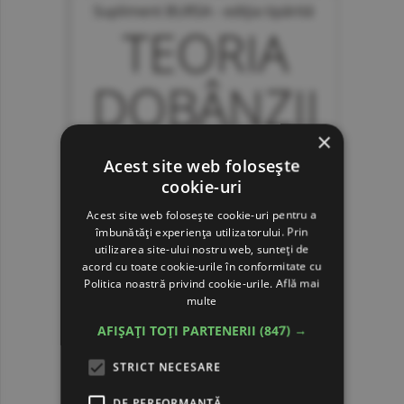
×
Acest site web folosește
cookie-uri
Acest site web folosește cookie-uri pentru a
îmbunătăți experiența utilizatorului. Prin
utilizarea site-ului nostru web, sunteți de
acord cu toate cookie-urile în conformitate cu
Politica noastră privind cookie-urile.
Află mai
multe
AFIȘAȚI TOȚI PARTENERII
(847) →
STRICT NECESARE
DE PERFORMANȚĂ