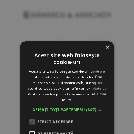
×
Acest site web folosește
cookie-uri
Acest site web folosește cookie-uri pentru a
îmbunătăți experiența utilizatorului. Prin
utilizarea site-ului nostru web, sunteți de
acord cu toate cookie-urile în conformitate cu
Politica noastră privind cookie-urile.
Află mai
multe
AFIȘAȚI TOȚI PARTENERII
(847) →
STRICT NECESARE
DE PERFORMANȚĂ