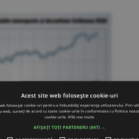
Acest site web folosește cookie-uri
web folosește cookie-uri pentru a îmbunătăți experiența utilizatorului. Prin util
ru web, sunteți de acord cu toate cookie-urile în conformitate cu Politica noast
cookie-urile.
Află mai multe
AFIȘAȚI TOȚI PARTENERII
(847) →