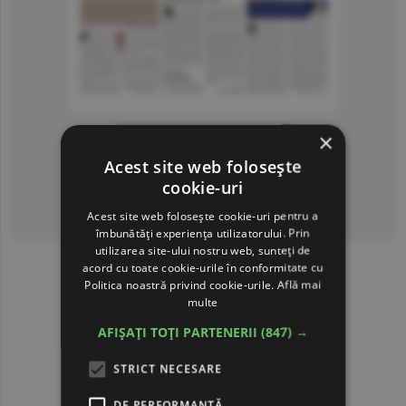
×
Acest site web folosește
cookie-uri
Consultă arhiva ziarului
Acest site web folosește cookie-uri pentru a
îmbunătăți experiența utilizatorului. Prin
utilizarea site-ului nostru web, sunteți de
acord cu toate cookie-urile în conformitate cu
Politica noastră privind cookie-urile.
Află mai
multe
AFIȘAȚI TOȚI PARTENERII
(847) →
STRICT NECESARE
DE PERFORMANȚĂ