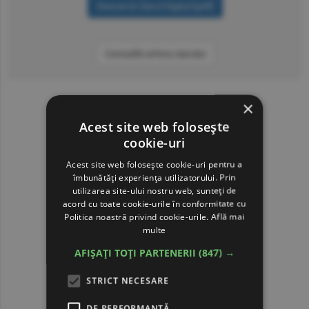
Consultă arhiva ziarului
×
Acest site web folosește
cookie-uri
Acest site web folosește cookie-uri pentru a
îmbunătăți experiența utilizatorului. Prin
utilizarea site-ului nostru web, sunteți de
acord cu toate cookie-urile în conformitate cu
Politica noastră privind cookie-urile.
Află mai
multe
AFIȘAȚI TOȚI PARTENERII
(847) →
STRICT NECESARE
DE PERFORMANȚĂ