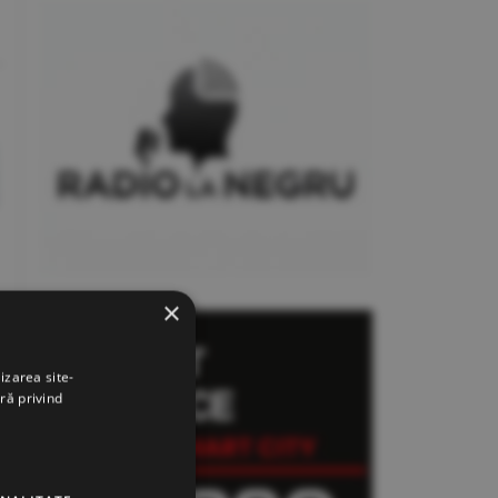
×
izarea site-
ră privind