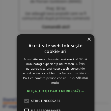
×
Acest site web folosește
cookie-uri
Acest site web folosește cookie-uri pentru a
îmbunătăți experiența utilizatorului. Prin
utilizarea site-ului nostru web, sunteți de
acord cu toate cookie-urile în conformitate cu
Politica noastră privind cookie-urile.
Află mai
multe
AFIȘAȚI TOȚI PARTENERII
(847) →
Ziarul BURSA
STRICT NECESARE
07 august
DE PERFORMANȚĂ