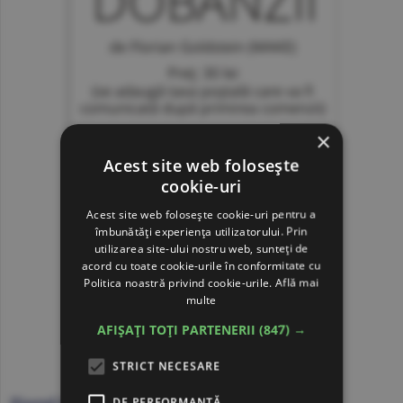
×
Acest site web folosește
cookie-uri
Acest site web folosește cookie-uri pentru a
îmbunătăți experiența utilizatorului. Prin
utilizarea site-ului nostru web, sunteți de
acord cu toate cookie-urile în conformitate cu
Politica noastră privind cookie-urile.
Află mai
multe
AFIȘAȚI TOȚI PARTENERII
(847) →
STRICT NECESARE
DE PERFORMANȚĂ