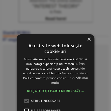
Ziarul BURSA
×
07 august
Acest site web folosește
Click să citeşti ziarul
cookie-uri
Acest site web folosește cookie-uri pentru a
îmbunătăți experiența utilizatorului. Prin
utilizarea site-ului nostru web, sunteți de
acord cu toate cookie-urile în conformitate cu
Politica noastră privind cookie-urile.
Află mai
multe
AFIȘAȚI TOȚI PARTENERII
(847) →
STRICT NECESARE
DE PERFORMANȚĂ