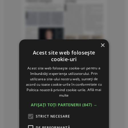
×
Acest site web folosește
cookie-uri
Acest site web folosește cookie-uri pentru a
îmbunătăți experiența utilizatorului. Prin
utilizarea site-ului nostru web, sunteți de
acord cu toate cookie-urile în conformitate cu
Politica noastră privind cookie-urile.
Află mai
multe
AFIȘAȚI TOȚI PARTENERII
(847) →
STRICT NECESARE
DE PERFORMANȚĂ