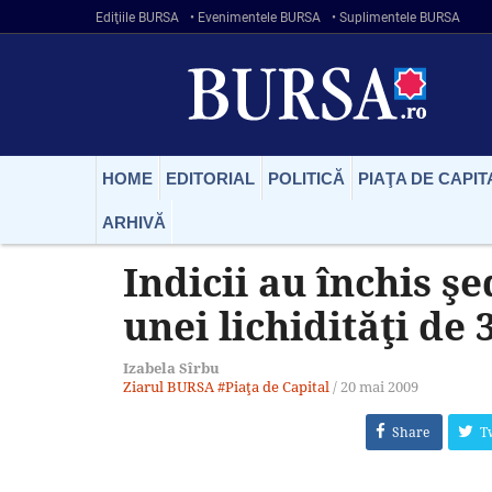
Ediţiile BURSA
• Evenimentele BURSA
• Suplimentele BURSA
HOME
EDITORIAL
POLITICĂ
PIAŢA DE CAPIT
ARHIVĂ
Indicii au închis ş
unei lichidităţi de 
Izabela Sîrbu
Ziarul BURSA
#Piaţa de Capital
/
20 mai 2009
Share
T