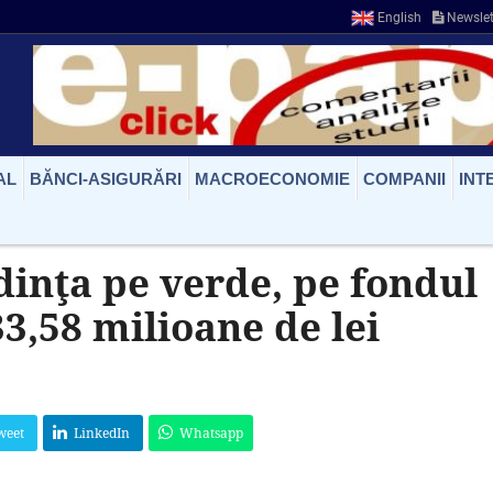
English
Newslet
AL
BĂNCI-ASIGURĂRI
MACROECONOMIE
COMPANII
INT
edinţa pe verde, pe fondul
33,58 milioane de lei
weet
LinkedIn
Whatsapp