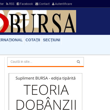
ter
RSS
Facebook
Contact
Autentificare
ERNAŢIONAL
COTAŢII
SECŢIUNI