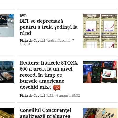
BVB
BET se depreciază
pentru a treia şedinţă la
rând
Piaţa de Capital
/Andrei Iacomi -
7
august
Reuters: Indicele STOXX
600 a urcat la un nivel
record, în timp ce
bursele americane
deschid mixt
Piaţa de Capital
/A.M. -
6 august,
15:32
Consiliul Concurenţei
analizează preluarea