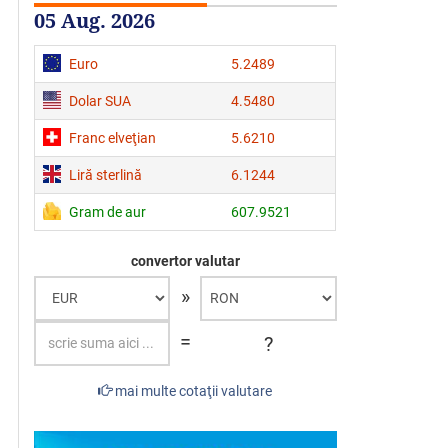
05 Aug. 2026
Euro
5.2489
Dolar SUA
4.5480
Franc elveţian
5.6210
Liră sterlină
6.1244
Gram de aur
607.9521
convertor valutar
»
=
?
mai multe cotaţii valutare