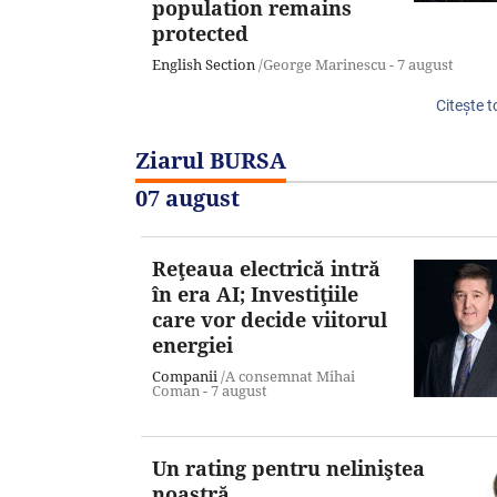
population remains
protected
English Section
/George Marinescu -
7 august
Citeşte t
Ziarul BURSA
07 august
Reţeaua electrică intră
în era AI; Investiţiile
care vor decide viitorul
energiei
Companii
/A consemnat Mihai
Coman -
7 august
Un rating pentru neliniştea
noastră