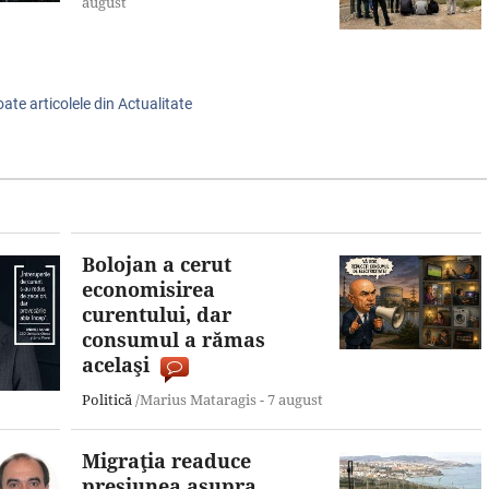
august
oate articolele din Actualitate
Bolojan a cerut
economisirea
curentului, dar
consumul a rămas
acelaşi
Politică
/Marius Mataragis -
7 august
Migraţia readuce
presiunea asupra