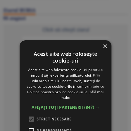
Ziarul BURSA
06 august
Click să citeşti ziarul
×
Acest site web folosește
cookie-uri
Acest site web folosește cookie-uri pentru a
îmbunătăți experiența utilizatorului. Prin
utilizarea site-ului nostru web, sunteți de
acord cu toate cookie-urile în conformitate cu
Politica noastră privind cookie-urile.
Află mai
multe
AFIȘAȚI TOȚI PARTENERII
(847) →
STRICT NECESARE
DE PERFORMANȚĂ