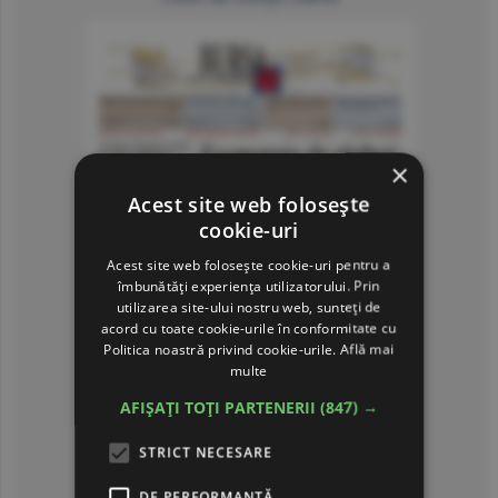
×
Acest site web folosește
cookie-uri
Acest site web folosește cookie-uri pentru a
îmbunătăți experiența utilizatorului. Prin
utilizarea site-ului nostru web, sunteți de
acord cu toate cookie-urile în conformitate cu
Politica noastră privind cookie-urile.
Află mai
multe
AFIȘAȚI TOȚI PARTENERII
(847) →
STRICT NECESARE
DE PERFORMANȚĂ